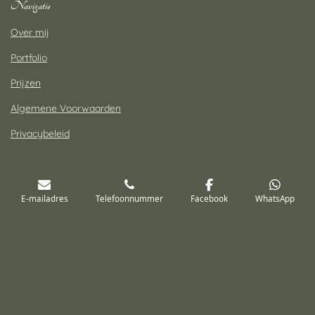
Navigatie
Over mij
Portfolio
Prijzen
Algemene Voorwaarden
Privacybeleid
E-mailadres
Telefoonnummer
Facebook
WhatsApp
Contact
Shirley van Esch Fotografie
Tel: 06-14300713
E-mail:
info@shirleyvaneschfotografie.nl