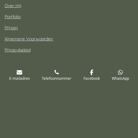
Over mij
Portfolio
Prijzen
Algemene Voorwaarden
Privacybeleid
E-mailadres
Telefoonnummer
Facebook
WhatsApp
Contact
Shirley van Esch Fotografie
Tel: 06-14300713
E-mail:
info@shirleyvaneschfotografie.nl