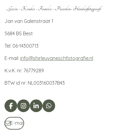
- Gezin - Kinder - Familie - Paarden- Hondenfotograaf-
Jan van Galenstraat 1
5684 BS Best
Tel: 06-14300713
E-mail:
info@shirleyvaneschfotografie.nl
K.v.K. nr: 76779289
BTW id nr: NL003160037B43
F
I
L
W
a
n
i
h
c
s
n
a
E-mail
e
t
k
t
b
a
e
s