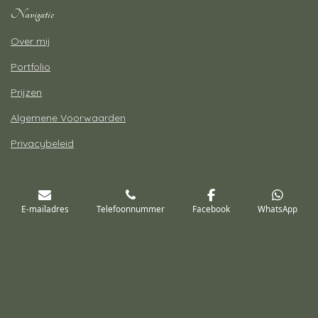
Navigatie
Over mij
Portfolio
Prijzen
Algemene Voorwaarden
Privacybeleid
E-mailadres
Telefoonnummer
Facebook
WhatsApp
Contact
Shirley van Esch Fotografie
Tel: 06-14300713
E-mail:
info@shirleyvaneschfotografie.nl