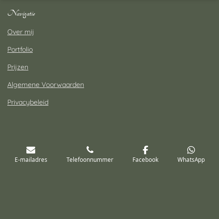
Navigatie
Over mij
Portfolio
Prijzen
Algemene Voorwaarden
Privacybeleid
Contact
E-mailadres
Telefoonnummer
Facebook
WhatsApp
Shirley van Esch Fotografie
Tel: 06-14300713
E-mail:
info@shirleyvaneschfotografie.nl