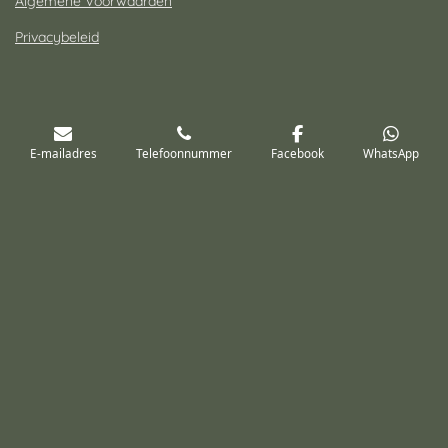
Algemene Voorwaarden
Privacybeleid
Contact
E-mailadres
Telefoonnummer
Facebook
WhatsApp
Shirley van Esch Fotografie
Tel: 06-14300713
E-mail:
info@shirleyvaneschfotografie.nl
Copyright © 2026 - Shirley van Esch Fotografie
Powered by
JouwWeb