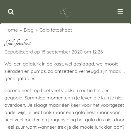
Ga
direct
naar
de
Home
»
Blog
»
Gala fotoshoot
hoofdinhoud
Gala fotoshoot
Gepubliceerd op 15 september 2020 om 12:26
Wel een galajurk in de kast, wel geslaagd, wel mooie
sieraden en pumps, zo ontzettend verheugd zijn maar......
géén galafeest......
Corona heeft op heel veel vlakken roet in het een
gegooid. Sommige momenten in je leven die kun je niet
overdoen. Je slaagt maar één keer voor het voortgezet
onderwijs, je hebt ook maar één galafeest maar voor
heel veel meiden en jongens ging het gala dus niet door.
Heel zuur want wanneer trek je die mooie jurk dan aan?