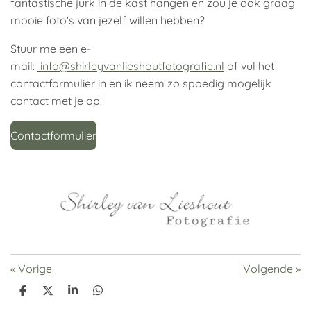
fantastische jurk in de kast hangen en zou je ook graag
mooie foto's van jezelf willen hebben?
Stuur me een e-
mail:
info@shirleyvanlieshoutfotografie.nl
of vul het
contactformulier in en ik neem zo spoedig mogelijk
contact met je op!
Contactformulier
«
Vorige
Volgende
»
D
D
S
D
e
e
h
e