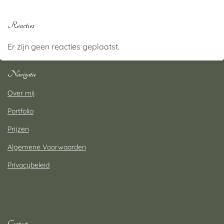
Reacties
Er zijn geen reacties geplaatst.
Navigatie
Over mij
Portfolio
Prijzen
Algemene Voorwaarden
Privacybeleid
Contact