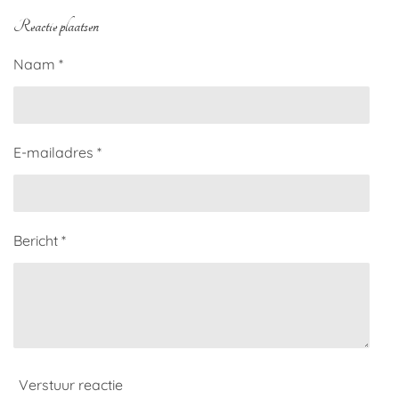
l
e
a
l
e
l
r
e
Reactie plaatsen
n
e
n
Naam *
E-mailadres *
Bericht *
Verstuur reactie